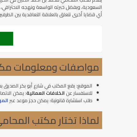
السعودية، وبفضل خبرته الواسعة ونهجه الاحترافي، يعم
أي قضايا أخرى تتعلق بالعلاقة التعاقدية بين الطرفين،
مواصفات ومعلومات مكتب
الموقع: يقع المكتب في شارع أبو بكر الصديق بح
للاستفسار عن
الخلافات العمالية
: يمكن الاتصال على الرقم 508811
طلب استشارة قانونية: يمكن حجز موعد عبر
المو
لماذا تختار مكتب المحام