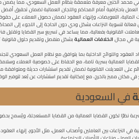
حامي محمد الخنين معرفة متعمقة بنظام العمل السعودي، مما يضمن حل
عمل باحترافية أمام المحاكم واللجان العمالية لضمان تحقيق أفضل الن
ت المالية، التعويضات، وإنهاء العقود لضمان حصول العملاء على حقوقه
ض فعالة لتسوية النزاعات بشكل ودي دون الحاجة إلى اللجوء إلى المحاك
ملات القانونية بفعالية، مما يساعد في تسريع سير القضايا وتقليل فتر
ية في مجال
الخلافات العمالية
بشكل منفصل وتقديم حلول قانونية تتن
 العقود واللوائح الداخلية بما يتوافق مع نظام العمل السعودي لتجنب 
لقضايا العمالية بسرية تامة، مع الحفاظ على خصوصية العملاء وسلامة ب
ئم على التعديلات القانونية لضمان تقديم استشارات حديثة ومتوافقة مع
 مكان مميز بالخرج، مع إمكانية تقديم استشارات عن بُعد لتوفير الوق
ة
في السعودية
رعة نظرًا لكون القضايا العمالية من القضايا المستعجلة، ويُسمح بحضو
ية في النزاعات بين العاملين وأصحاب العمل، مثل الأجور، إنهاء العق
ات العمل، ونزاعات التأمينات الاجتماعية.