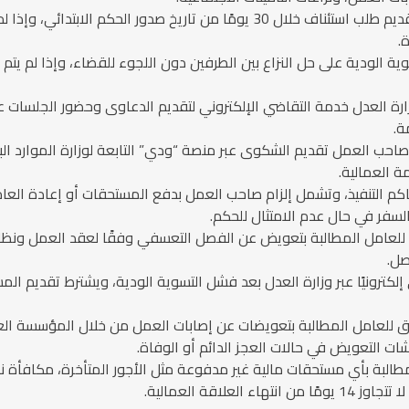
الاعتراض على الأحكام العمالية: يحق للأطراف تقديم طلب استئناف خلال 30 يومًا من ت
.
زارة العدل خدمة التقاضي الإلكتروني لتقديم الدعاوى وحضور الجلسات عن ب
ة.
احب العمل تقديم الشكوى عبر منصة “ودي” التابعة لوزارة الموارد البش
ة العمالية.
ر محاكم التنفيذ، وتشمل إلزام صاحب العمل بدفع المستحقات أو إعادة ا
لسفر في حال عدم الامتثال للحكم.
عامل المطالبة بتعويض عن الفصل التعسفي وفقًا لعقد العمل ونظام
صل.
إلكترونيًا عبر وزارة العدل بعد فشل التسوية الودية، ويشترط تقديم ا
حق للعامل المطالبة بتعويضات عن إصابات العمل من خلال المؤسسة العا
شات التعويض في حالات العجز الدائم أو الوفاة.
البة بأي مستحقات مالية غير مدفوعة مثل الأجور المتأخرة، مكافأة نهاية
لاقة العمالية.