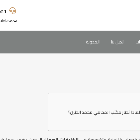
811
ainlaw.sa
ات
اتصل بنا
المدونة
ماذا تختار مكتب المحامي محمد الخنين؟
رج خدمات قانونية متخصصة في
الخلافات العمالية
، حيث يضمن حماية 