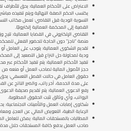
يكتسب الحكم الصفة النهائية ويتم تنفيذه مباشرة
القضية إلى المحكمة العمالية إلكترونيًا.
التقاضي الإلكتروني في القضايا العمالية: تتيح و
منصة “ناجز” دون الحاجة للحضور الفعلي للمحكم
تقديم الشكوى العمالية: يتوجب على العامل أو ص
ودية لمحاولة حل النزاع قبل التصعيد إلى المحكم
تنفيذ الأحكام العمالية: يتم تنفيذ الأحكام عب
حجز الأصول المالية لصاحب العمل أو منعه من ا
حقوق العامل في حالات الفصل التعسفي: يحق لل
على مدة الخدمة، آخر راتب، والضرر الناتج عن الف
رفع الدعوى العمالية: يتم تقديم صحيفة الدعوى 
الرواتب، وأي وثائق تثبت الحقوق المطلوبة.
شكاوى إصابات العمل والتأمينات الاجتماعية: ي
الرعاية الطبية، التعويض المالي عن العجز، ومعا
المطالبات بالمستحقات المالية: يمكن للعامل المط
صاحب العمل بدفع كافة المستحقات خلال مدة لا تتجاوز 14 يومًا من انتهاء الع