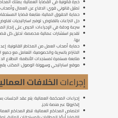
خبرة قانونية في القضايا العمالية: يمتلك الم
تمثيل قانوني قوي: الدفاع عن العمال وأصحاب ال
حماية الحقوق المالية: متابعة قضايا المستحقا
حل النزاعات بالتفاوض: توفير استراتيجيات تفاو
سرعة ودقة في الإجراءات: الحرص على إنجاز المعا
تقديم استشارات عمالية مخصصة: تحليل كل قض
بها.
حماية أصحاب العمل من المخاطر القانونية: إعداد
الالتزام بالسرية والخصوصية: التعامل مع جميع ا
متابعة مستمرة لمستجدات الأنظمة: الاطلاع الدا
موقع استراتيجي وسهولة الوصول: المكتب يقع في
إجراءات
الخلافات العمالي
إجراءات المحكمة العمالية: يتم عقد الجلسات بس
إلكترونيًا عبر منصة ناجز.
اختصاص المحاكم العمالية: تنظر المحاكم العمال
القضايا أيضًا المطالبات بالمستحقات المالية، إصاب