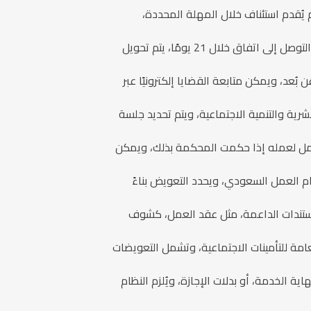
اريخ صدور الحكم الابتدائي، وإذا لم يُقدم استئناف خلال المهلة المحددة،
التسوية الودية قبل التقاضي: تعمل مكاتب التسوية الودية على حل النزاع بين الطرفين دون اللجوء للقضاء، وإذا لم يتم التوصل إلى اتفاق خلال 21 يومًا، يتم تحويل
ُعد، ويمكن متابعة القضايا إلكترونيًا عبر
رية والتنمية الاجتماعية، ويتم تحديد جلسة
لعامل لعمله إذا حكمت المحكمة بذلك، ويمكن
 العمل السعودي، ويحدد التعويض بناءً
لمستندات الداعمة، مثل عقد العمل، كشوف
مة للتأمينات الاجتماعية، وتشمل التعويضات
 الخدمة، أو بدلات الإجازة، ويُلزم النظام