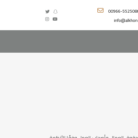
00966-552508
info@alkhon
حقوق العمال وأصحاب العمل وفقًا للأنظمة