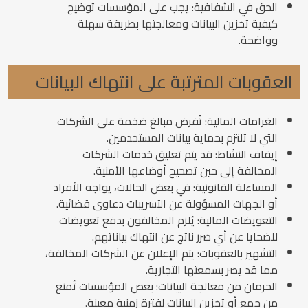
الحق في الشفافية: يجب على المؤسسات توضيح
كيفية تخزين البيانات ومعالجتها بطريقة سهلة
وواضحة.
العقوبات المترتبة على انتهاك البيانات
الغرامات المالية: تُفرض مبالغ ضخمة على الشركات
التي لا تلتزم بحماية بيانات المستخدمين.
إيقاف النشاط: قد يتم تعليق خدمات الشركات
المخالفة إلى حين تصحيح أوضاعها الأمنية.
المساءلة القانونية: في بعض الحالات، يواجه الأفراد
أو الجهات المسؤولة عن التسريبات دعاوى قضائية.
التعويضات المالية: يُلزم المخالفون بدفع تعويضات
للضحايا عن أي ضرر ناتج عن انتهاك بياناتهم.
التشهير بالعقوبات: يتم الإعلان عن الشركات المخالفة،
مما قد يضر بسمعتها التجارية.
الحرمان من معالجة البيانات: بعض المؤسسات تُمنع
من جمع أو تخزين البيانات لفترة زمنية معينة.