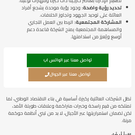
تطعيم الإدارة بعناصر خارجية ذات خبرة ومهارات نوعية.
تحديد رؤية واضحة:
وجود رؤية موحدة يشجع أفراد
العائلة على توحيد الجهود وتجاوز الخلافات.
المشاركة المجتمعية:
الربط بين العمل التجاري
والمساهمة المجتمعية يمنح الشركة قاعدة دعم
أوسع ويُعزز من استدامتها.
تواصل معنا عبر الواتس اب
تواصل معنا عبر الجوال
تظل الشركات العائلية ركيزة أساسية في بناء الاقتصاد الوطني، لما
تمتلكه من قيم راسخة وخبرات متراكمة وعلاقات طويلة الأمد،
لكن لضمان استمراريتها عبر الأجيال، لا بد من تبني أنظمة حوكمة
مرنة.
اقرأ أيضًا: