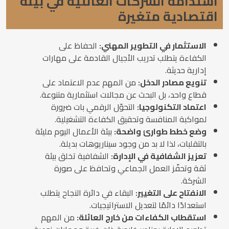
استدامة الشركات العائلية في بيئة
اقتصادية متغيرة
الاستثمار في التطوير المهني:
الحفاظ على
الكفاءة يتطلب تدريب الأجيال القادمة على مهارات
إدارية حديثة.
تنويع مصادر الدخل:
من المهم عدم الاعتماد على
قطاع واحد، بل البحث عن مجالات استثمارية متنوعة.
اعتماد التكنولوجيا:
التحوّل الرقمي بات ضرورة
لمواكبة المنافسة وتحقيق الكفاءة التشغيلية.
وضع خطط طوارئ واضحة:
بيئة الأعمال اليوم مليئة
بالتقلبات، لذا لا بد من وجود سيناريوهات بديلة.
تعزيز الشفافية في الإدارة:
الشفافية تخلق بيئة
ثقة وتحفّز العمل الجماعي وتحافظ على صورة
الشركة.
الانفتاح على التغيير:
البقاء في دائرة النجاح يتطلب
استعدادًا دائمًا لتعديل الاستراتيجيات.
استقطاب الكفاءات من خارج العائلة:
من المهم