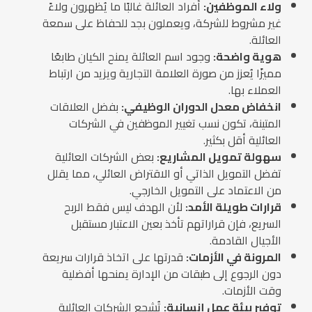
ولاء الموظفين:
أفراد العائلة غالبًا ما يُظهرون ولاءً
غير مشروط للشركة، ويعملون بجد للحفاظ على سمعة
العائلة.
هوية واضحة:
وجود اسم العائلة يمنح الكيان طابعًا
مميزًا يُعزز من صورة العلامة التجارية ويزيد من ارتباط
العملاء بها.
انخفاض معدل الدوران الوظيفي:
بفضل العلاقات
المتينة، تكون نسب تغيير الموظفين في الشركات
العائلية أقل بكثير.
سهولة تمويل المشاريع:
بعض الشركات العائلية
تفضل التمويل الذاتي أو الاقتراض العائلي، مما يقلل
من الاعتماد على التمويل الخارجي.
قرارات طويلة الأمد:
لأن الهدف ليس فقط الربح
السريع، فإن قراراتهم تأخذ بعين الاعتبار مستقبل
الأجيال القادمة.
المرونة في الأزمات:
قدرتها على اتخاذ قرارات سريعة
دون الرجوع إلى طبقات من الإدارة يمنحها أفضلية
وقت الأزمات.
توفير بيئة عمل إنسانية:
تُشجع الشركات العائلية