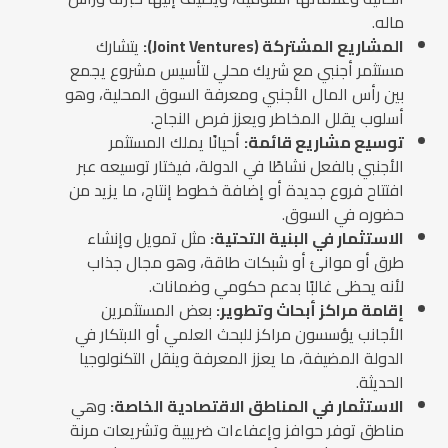
ماله.
المشاريع المشتركة (Joint Ventures):
يتشارك
مستثمر أجنبي مع شريك محلي لتأسيس مشروع يجمع
بين رأس المال الأجنبي ومعرفة السوق المحلية، وهو
أسلوب يقلل المخاطر ويعزز فرص النجاح.
توسيع مشاريع قائمة:
أحيانًا يملك المستثمر
الأجنبي بالفعل نشاطًا في الدولة، فيختار توسيعه عبر
افتتاح فروع جديدة أو إضافة خطوط إنتاج، ما يزيد من
حضوره في السوق.
الاستثمار في البنية التحتية:
مثل تمويل وإنشاء
طرق أو موانئ أو شبكات طاقة، وهو مجال جذاب
لأنه يحظى غالبًا بدعم حكومي وضمانات.
إقامة مراكز أبحاث وتطوير:
بعض المستثمرين
الأجانب يؤسسون مراكز للبحث العلمي أو الابتكار في
الدولة المضيفة، ما يعزز المعرفة وينقل التكنولوجيا
الحديثة.
الاستثمار في المناطق الاقتصادية الخاصة:
وهي
مناطق توفر حوافز وإعفاءات ضريبية وتشريعات مرنة