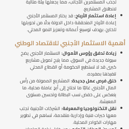
لجذب المستثمرين الأجانب، مما يجعلها بيئة مثالية
لانطلاق المشاريع.
إعادة استثمار الأرباح:
قد يختار المستثمر الأجنبي
إعادة الأرباح المتحققة داخل الدولة بدلًا من تحويلها
للخارج، بهدف توسيع أعماله وتعزيز النمو المحلي.
أهمية الاستثمار الأجنبي للاقتصاد الوطني
زيادة تدفق رؤوس الأموال:
الاستثمار الأجنبي يضخ
سيولة جديدة في السوق، مما يتيح تمويل مشاريع
كبرى قد لا تستطيع الحكومة أو القطاع المحلي
تنفيذها بمفرده.
خلق فرص عمل جديدة:
المشاريع الممولة من رأس
المال الأجنبي غالبًا ما تحتاج إلى أيدٍ عاملة محلية، ما
ينعكس على خفض نسب البطالة وتحسين مستوى
المعيشة.
نقل التكنولوجيا والمعرفة:
الشركات الأجنبية تجلب
معها خبرات فنية وإدارية متقدمة، تساهم في تطوير
مهارات الكوادر المحلية.