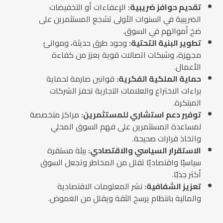
تقديم حوافز ضريبية:
الإعفاءات أو التخفيضات
الضريبية في السنوات الأولى تشجع المستثمرين على
ضخ أموالهم في السوق.
تطوير البنية التحتية:
وجود طرق حديثة، وموانئ
مجهزة، وشبكات اتصالات قوية يعزز من كفاءة
الأعمال.
حماية الملكية الفكرية:
قوانين صارمة لحماية
براءات الاختراع والعلامات التجارية تحفز الشركات
المبتكرة.
توفير دعم استشاري للمستثمرين:
مراكز متخصصة
لمساعدة المستثمرين على فهم السوق المحلي
واتخاذ قرارات صحيحة.
الاستقرار السياسي والاقتصادي:
بيئة مستقرة
سياسيًا واقتصاديًا تقلل من المخاطر وتجعل السوق
أكثر جذبًا.
تعزيز الشفافية:
نشر المعلومات الاقتصادية
والمالية بانتظام يرسخ الثقة ويقلل من الغموض.