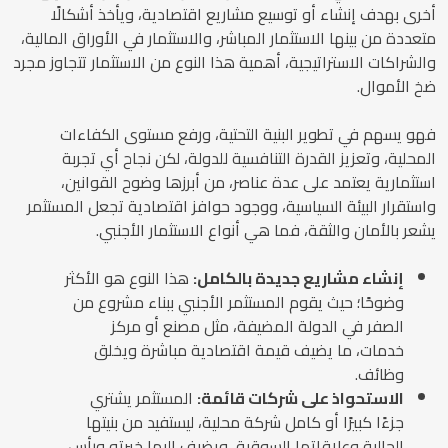
أخرى بهدف إنشاء أو توسيع مشاريع اقتصادية، ويأخذ أشكالًا
متعددة من بينها الاستثمار المباشر، والاستثمار في الأوراق المالية،
والشراكات الاستراتيجية، أهمية هذا النوع من الاستثمار تتجاوز مجرد
ضخ الأموال.
فهو يسهم في تطوير البنية التحتية، ورفع مستوى الكفاءات
المحلية، وتعزيز القدرة التنافسية للدولة، لكن نجاح أي تجربة
استثمارية يعتمد على عدة عناصر، من أبرزها وضوح القوانين،
واستقرار البيئة السياسية، ووجود حوافز اقتصادية تجعل المستثمر
يشعر بالأمان والثقة، فما هي أنواع الاستثمار الأجنبي.
إنشاء مشاريع جديدة بالكامل:
هذا النوع هو الأكثر
وضوحًا؛ حيث يقوم المستثمر الأجنبي ببناء مشروع من
الصفر في الدولة المضيفة، مثل مصنع أو مركز
خدمات، ما يضيف قيمة اقتصادية مباشرة ويخلق
وظائف.
الاستحواذ على شركات قائمة:
المستثمر يشتري
جزءًا كبيرًا أو كامل شركة محلية، ليستفيد من بنيتها
الحالية وعلاقاتها السوقية، ويضيف إليها خبرته ورأس