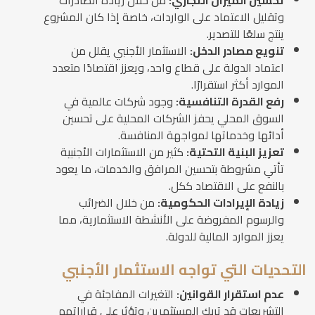
تحسين الميزان التجاري:
من خلال زيادة الصادرات
وتقليل الاعتماد على الواردات، خاصة إذا كان المشروع
ينتج سلعًا للتصدير.
تنويع مصادر الدخل:
الاستثمار الأجنبي يقلل من
اعتماد الدولة على قطاع واحد، ويعزز اقتصادًا متعدد
الموارد أكثر استقرارًا.
رفع القدرة التنافسية:
وجود شركات عالمية في
السوق المحلي يحفز الشركات المحلية على تحسين
أدائها وخدماتها لمواجهة المنافسة.
تعزيز البنية التحتية:
كثير من الاستثمارات الأجنبية
تأتي مشروطة بتحسين المرافق والخدمات، ما يعود
بالنفع على الاقتصاد ككل.
زيادة الإيرادات الحكومية:
من خلال الضرائب
والرسوم المفروضة على الأنشطة الاستثمارية، مما
يعزز الموارد المالية للدولة.
التحديات التي تواجه الاستثمار الأجنبي
عدم استقرار القوانين:
التغيرات المفاجئة في
التشريعات قد تربك المستثمرين وتؤثر على قراراتهم