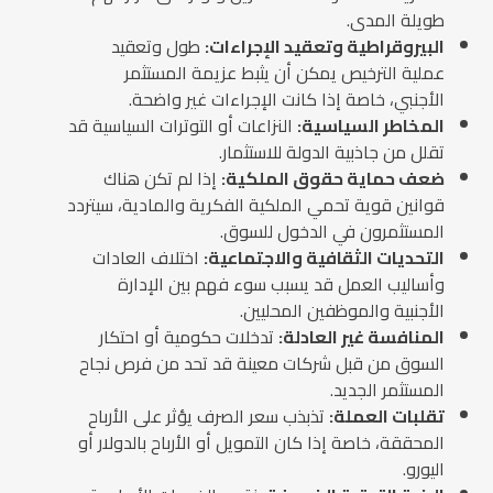
طويلة المدى.
البيروقراطية وتعقيد الإجراءات:
طول وتعقيد
عملية الترخيص يمكن أن يثبط عزيمة المستثمر
الأجنبي، خاصة إذا كانت الإجراءات غير واضحة.
المخاطر السياسية:
النزاعات أو التوترات السياسية قد
تقلل من جاذبية الدولة للاستثمار.
ضعف حماية حقوق الملكية:
إذا لم تكن هناك
قوانين قوية تحمي الملكية الفكرية والمادية، سيتردد
المستثمرون في الدخول للسوق.
التحديات الثقافية والاجتماعية:
اختلاف العادات
وأساليب العمل قد يسبب سوء فهم بين الإدارة
الأجنبية والموظفين المحليين.
المنافسة غير العادلة:
تدخلات حكومية أو احتكار
السوق من قبل شركات معينة قد تحد من فرص نجاح
المستثمر الجديد.
تقلبات العملة:
تذبذب سعر الصرف يؤثر على الأرباح
المحققة، خاصة إذا كان التمويل أو الأرباح بالدولار أو
اليورو.