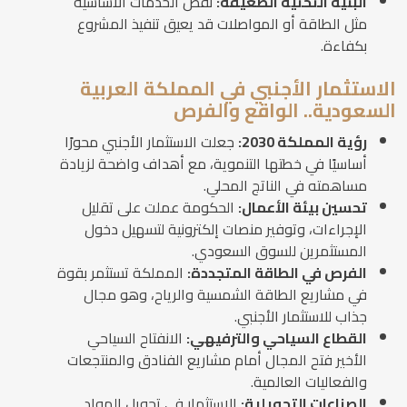
البنية التحتية الضعيفة:
نقص الخدمات الأساسية
مثل الطاقة أو المواصلات قد يعيق تنفيذ المشروع
بكفاءة.
الاستثمار الأجنبي في المملكة العربية
السعودية.. الواقع والفرص
رؤية المملكة 2030:
جعلت الاستثمار الأجنبي محورًا
أساسيًا في خطتها التنموية، مع أهداف واضحة لزيادة
مساهمته في الناتج المحلي.
تحسين بيئة الأعمال:
الحكومة عملت على تقليل
الإجراءات، وتوفير منصات إلكترونية لتسهيل دخول
المستثمرين للسوق السعودي.
الفرص في الطاقة المتجددة:
المملكة تستثمر بقوة
في مشاريع الطاقة الشمسية والرياح، وهو مجال
جذاب للاستثمار الأجنبي.
القطاع السياحي والترفيهي:
الانفتاح السياحي
الأخير فتح المجال أمام مشاريع الفنادق والمنتجعات
والفعاليات العالمية.
الصناعات التحويلية:
الاستثمار في تحويل المواد