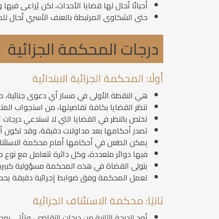
أحيانًا تُحال لها قضايا الأحداث، لكن يُراعى 
حتى الشكاوى المرتبطة بالعنف الأسري تُحال للمحك
درجات المحكمة الجزائية
أولًا: المحكمة الجزائية الابتدائية
هي النقطة الأولى في مسار أي دعوى جنائية، حي
تنظر القضايا بكافة تفاصيلها، من استجواب المت
تختص بالنظر في القضايا التي لا تستدعي درجات تقا
تصدر أحكامها بعد مداولات دقيقة، وقد تكون أحك
يمكن الطعن في أحكامها أمام محكمة الاستئناف
فيها دوائر متعددة، وكل دائرة تتعامل مع نوع 
يتولى القضاة في هذه المحكمة مسؤولية كبيرة 
تعمل المحكمة وفق ضوابط إجرائية دقيقة يحدد
ثانيًا: محكمة الاستئناف الجزائية
تُعد الدرجة الثانية من درجات التقاضي، وتأتي بعد