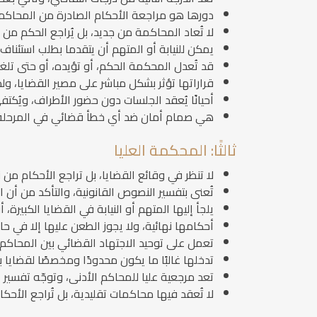
دورها هو مراجعة الأحكام الصادرة من المحاكم ال
لا تُعاد المحاكمة من جديد، بل يُراجع الحكم من ح
يمكن للنيابة أو المتهم أن يتقدما بطلب استئناف
قد تُعدل المحكمة الحكم، أو تؤيده، أو حتى تلغ
قراراتها تؤثر بشكل مباشر على مصير القضايا، ولذ
أحيانًا يُعقد الجلسات دون حضور الأطراف، ويُكت
هي صمام أمان ضد أي خطأ قضائي في المرحلة 
ثالثًا: المحكمة العليا
لا تنظر في وقائع القضايا، بل تراجع الأحكام من نا
تُعنى بتفسير النصوص القانونية، والتأكد من أن ال
يلجأ إليها المتهم أو النيابة في القضايا الكبير
أحكامها نهائية، ولا يجوز الطعن عليها إلا في حالا
تعمل على توحيد الاجتهاد القضائي بين المحاكم 
تدخلها غالبًا ما يكون محدودًا ومخصصًا لقضايا
تعد مرجعية عليا للمحاكم الأدنى، وتوجّه تفسير
لا تُعقد فيها محاكمات تقليدية، بل تُراجع الأحكا