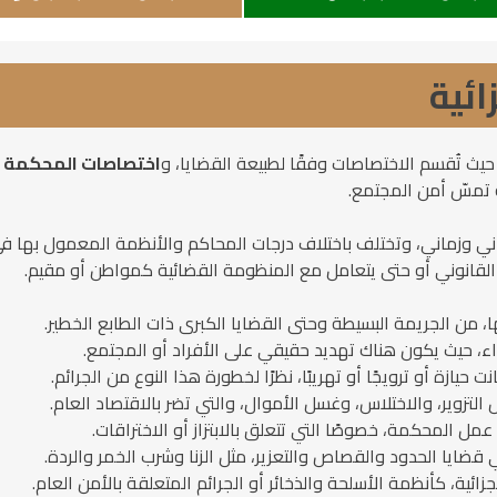
ئية
يث تُقسم الاختصاصات وفقًا لطبيعة القضايا، و
اختصاصات المحكمة ال
ة تمسّ أمن المجتمع.
 وزماني، وتختلف باختلاف درجات المحاكم والأنظمة المعمول بها في 
 القانوني أو حتى يتعامل مع المنظومة القضائية كمواطن أو مقيم.
ا، من الجريمة البسيطة وحتى القضايا الكبرى ذات الطابع الخطير.
اء، حيث يكون هناك تهديد حقيقي على الأفراد أو المجتمع.
ازة أو ترويجًا أو تهريبًا، نظرًا لخطورة هذا النوع من الجرائم.
ل التزوير، والاختلاس، وغسل الأموال، والتي تضر بالاقتصاد العام.
ل المحكمة، خصوصًا التي تتعلق بالابتزاز أو الاختراقات.
قضايا الحدود والقصاص والتعزير، مثل الزنا وشرب الخمر والردة.
ية، كأنظمة الأسلحة والذخائر أو الجرائم المتعلقة بالأمن العام.