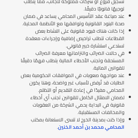
تسجيل فروع أو شركات مملوكة لأجانب، مما يتطلب
توجيهًا قانونيًا دقيقًا.
عند صياغة عقد التأسيس المحامي يساعد في ضمان
صحة البنود القانونية وتوافقها مع الأنظمة المحلية.
إذا كانت هناك قيود قانونية على النشاط بعض
القطاعات تتطلب تراخيص إضافية وإجراءات معقدة
تستدعي استشارة خبير قانوني.
في حالات الضرائب والتزاماتها معرفة الضرائب
المستحقة وتجنب الأخطاء المالية يتطلب فهمًا دقيقًا
للقوانين المالية.
عند مواجهة صعوبات في الموافقات الحكومية بعض
الطلبات قد تُرفض لأسباب غير واضحة، وهنا يكون
المحامي مفيدًا في إعادة التقديم أو التظلم.
لضمان الامتثال الكامل للقوانين تجنب أي أخطاء
قانونية في البداية يحمي الشركة من العقوبات
والمخالفات المستقبلية.
وإذا كنت بمدينة الخرج لا تنسى الاستعانة بمكتب
المحامي محمد بن أحمد الخنين
.