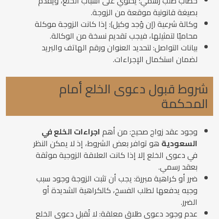
خطاب طلب رسمي: يحتوي على أسباب الخلع، ويُقدم
بصيغة قانونية موقعة من الزوجة.
وكالة شرعية (إن وُجد وكيل): إذا كانت الزوجة موكلة
محاميًا لتمثيلها، فيجب تقديم نسخة من الوكالة.
بيانات التواصل: لتحديد العنوان ورقم الهاتف والبريد
لضمان استكمال الإجراءات.
شروط قبول دعوى الخلع أمام
المحكمة
وجود عقد زواج صحيح: من أهم
اجراءات الخلع في
السعودية
هو توافر بعض الشروط، إذ لا يمكن النظر
في دعوى الخلع إلا إذا كانت العلاقة الزوجية موثقة
بعقد رسمي.
ضرر أو كراهية مبررة: يجب أن تثبت الزوجة وجود سبب
وجيه يدفعها لطلب الفسخ، كالكراهية الشديدة أو
الضرر.
عدم وجود دعوى طلاق معلقة: لا تُقبل دعوى الخلع