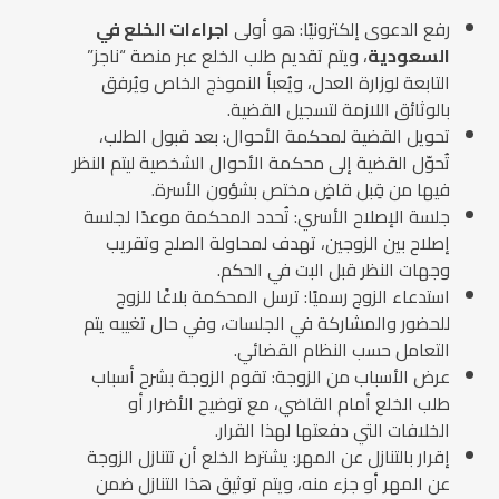
رفع الدعوى إلكترونيًا: هو أولى
اجراءات الخلع في
السعودية
، ويتم تقديم طلب الخلع عبر منصة “ناجز”
التابعة لوزارة العدل، ويُعبأ النموذج الخاص ويُرفق
بالوثائق اللازمة لتسجيل القضية.
تحويل القضية لمحكمة الأحوال: بعد قبول الطلب،
تُحوّل القضية إلى محكمة الأحوال الشخصية ليتم النظر
فيها من قِبل قاضٍ مختص بشؤون الأسرة.
جلسة الإصلاح الأسري: تُحدد المحكمة موعدًا لجلسة
إصلاح بين الزوجين، تهدف لمحاولة الصلح وتقريب
وجهات النظر قبل البت في الحكم.
استدعاء الزوج رسميًا: ترسل المحكمة بلاغًا للزوج
للحضور والمشاركة في الجلسات، وفي حال تغيبه يتم
التعامل حسب النظام القضائي.
عرض الأسباب من الزوجة: تقوم الزوجة بشرح أسباب
طلب الخلع أمام القاضي، مع توضيح الأضرار أو
الخلافات التي دفعتها لهذا القرار.
إقرار بالتنازل عن المهر: يشترط الخلع أن تتنازل الزوجة
عن المهر أو جزء منه، ويتم توثيق هذا التنازل ضمن