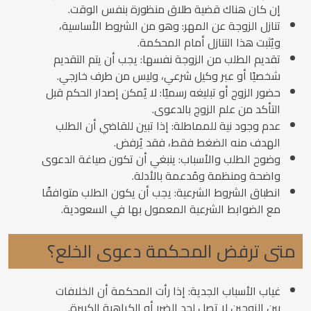
إن كان هناك قضية طلاق منظورة بنفس الوقت.
تنازل الزوجة عن المهر: وهو من الشروط الأساسية،
ويُثبت هذا التنازل أمام المحكمة.
تقديم الطلب من الزوجة نفسها: يجب أن يتم التقديم
شخصيًا أو عبر وكيل شرعي، وليس من طرف خارجي.
حضور الزوج أو تبليغه رسميًا: لا يُمكن إصدار الحكم قبل
التأكد من علم الزوج بالدعوى.
عدم وجود نية للمماطلة: إذا تبين للقاضي أن الطلب
الهدف منه الضغط فقط، فقد يُرفض.
وضوح الطلب والأسباب: ينبغي أن تكون صياغة الدعوى
واضحة ومنظمة ومُدعمة بالأدلة.
انطباق الشروط الشرعية: يجب أن يكون الطلب متوافقًا
مع الضوابط الشرعية المعمول بها في السعودية.
متى ترفض المحكمة دعوى الخلع؟
غياب الأسباب الجدية: إذا رأت المحكمة أن الخلافات
بين الزوجين لا تصل لحد الضرر أو الكراهية الكبيرة.