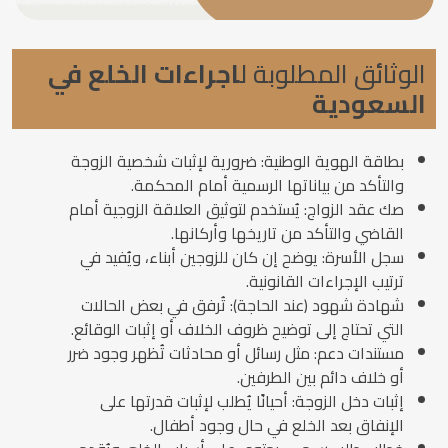
الوثائق المطلوبة ل
اجراءات الخلع في
السعودية
بطاقة الهوية الوطنية: ضرورية لإثبات شخصية الزوجة
والتأكد من بياناتها الرسمية أمام المحكمة.
صك عقد الزواج: يُستخدم لتوثيق العلاقة الزوجية أمام
القاضي والتأكد من تاريخها وأركانها.
سجل الأسرة: يوضح إن كان للزوجين أبناء، ويُفيد في
ترتيب الإجراءات القانونية.
شهادة شهود (عند الحاجة): تُرفق في بعض الحالات
التي تحتاج إلى توضيح ظروف الخلاف أو إثبات الوقائع.
مستندات دعم: مثل رسائل أو محادثات تُظهر وجود ضرر
أو خلاف دائم بين الطرفين.
إثبات دخل الزوجة: أحيانًا يُطلب لإثبات قدرتها على
الإنفاق بعد الخلع في حال وجود أطفال.