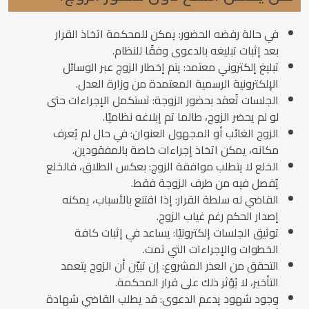
في حالة رفضه الحضور: يمكن للمحكمة اتخاذ القرار
بعد إثبات تبليغه بالدعوى وفقًا للنظام.
تبليغ إلكتروني معتمد: يتم إخطار الزوج عبر الوسائل
الإلكترونية الرسمية المعتمدة من وزارة العدل.
الجلسات تُعقد بحضور الزوجة: تستكمل الإجراءات حتى
لو لم يحضر الزوج، طالما تم إبلاغه نظاميًا.
الزوج الغائب أو المجهول العنوان: في حال لم يُعرف
مكانه، يمكن اتخاذ إجراءات خاصة بالمفقودين.
الخلع لا يتطلب موافقة الزوج: بعكس الطلاق، فالخلع
يُفصل فيه من طرف الزوجة فقط.
القاضي له سلطة القرار: إذا اقتنع بالأسباب، يمكنه
إصدار الحكم رغم غياب الزوج.
توثيق الجلسات إلكترونيًا: يساعد في إثبات كافة
الخطوات والإجراءات التي تمت.
التحقق من العذر المشروع: إن تبيّن أن الزوج يتعمد
التأخير، لا يُؤثر ذلك على قرار المحكمة.
وجود شهود يدعم الدعوى: قد يطلب القاضي شهادة