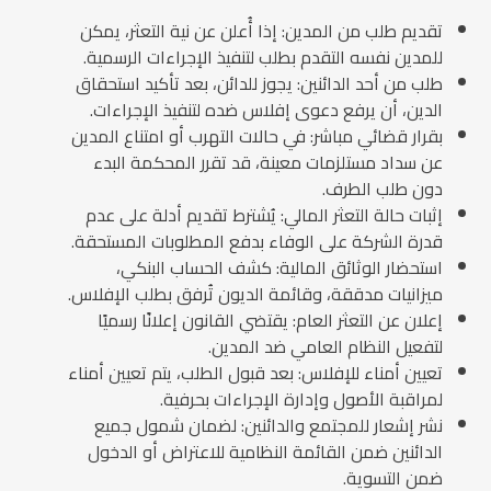
تقديم طلب من المدين: إذا أُعلن عن نية التعثر، يمكن
للمدين نفسه التقدم بطلب لتنفيذ الإجراءات الرسمية.
طلب من أحد الدائنين: يجوز للدائن، بعد تأكيد استحقاق
الدين، أن يرفع دعوى إفلاس ضده لتنفيذ الإجراءات.
بقرار قضائي مباشر: في حالات التهرب أو امتناع المدين
عن سداد مستلزمات معينة، قد تقرر المحكمة البدء
دون طلب الطرف.
إثبات حالة التعثر المالي: يُشترط تقديم أدلة على عدم
قدرة الشركة على الوفاء بدفع المطلوبات المستحقة.
استحضار الوثائق المالية: كشف الحساب البنكي،
ميزانيات مدققة، وقائمة الديون تُرفق بطلب الإفلاس.
إعلان عن التعثر العام: يقتضي القانون إعلانًا رسميًا
لتفعيل النظام العامي ضد المدين.
تعيين أمناء للإفلاس: بعد قبول الطلب، يتم تعيين أمناء
لمراقبة الأصول وإدارة الإجراءات بحرفية.
نشر إشعار للمجتمع والدائنين: لضمان شمول جميع
الدائنين ضمن القائمة النظامية للاعتراض أو الدخول
ضمن التسوية.