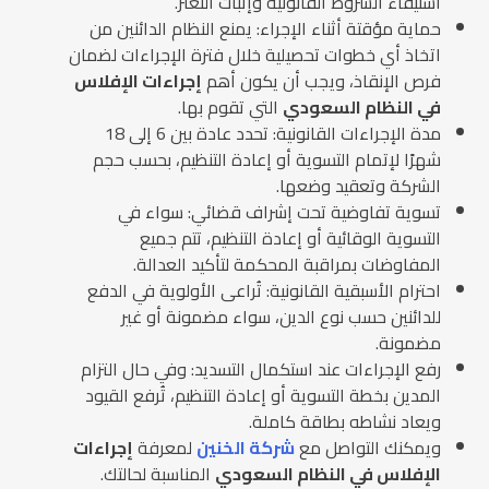
استيفاء الشروط القانونية وإثبات التعثر.
حماية مؤقتة أثناء الإجراء: يمنع النظام الدائنين من
اتخاذ أي خطوات تحصيلية خلال فترة الإجراءات لضمان
فرص الإنقاذ، ويجب أن يكون أهم
إجراءات الإفلاس
في النظام السعودي
التي تقوم بها.
مدة الإجراءات القانونية: تحدد عادة بين 6 إلى 18
شهرًا لإتمام التسوية أو إعادة التنظيم، بحسب حجم
الشركة وتعقيد وضعها.
تسوية تفاوضية تحت إشراف قضائي: سواء في
التسوية الوقائية أو إعادة التنظيم، تتم جميع
المفاوضات بمراقبة المحكمة لتأكيد العدالة.
احترام الأسبقية القانونية: تُراعى الأولوية في الدفع
للدائنين حسب نوع الدين، سواء مضمونة أو غير
مضمونة.
رفع الإجراءات عند استكمال التسديد: وفي حال التزام
المدين بخطة التسوية أو إعادة التنظيم، تُرفع القيود
ويعاد نشاطه بطاقة كاملة.
ويمكنك التواصل مع
شركة الخنين
لمعرفة
إجراءات
الإفلاس في النظام السعودي
المناسبة لحالتك.