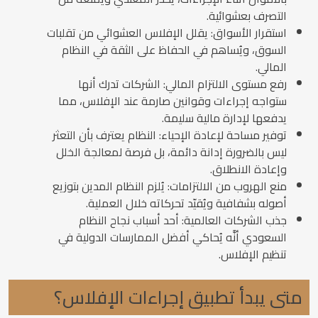
التصرف بعشوائية.
استقرار الأسواق: يقلل الإفلاس العشوائي من تقلبات
السوق، ويُساهم في الحفاظ على الثقة في النظام
المالي.
رفع مستوى الالتزام المالي: الشركات تدرك أنها
ستواجه إجراءات وقوانين صارمة عند الإفلاس، مما
يدفعها لإدارة مالية سليمة.
توفير مساحة لإعادة الإحياء: النظام يعترف بأن التعثر
ليس بالضرورة إدانة دائمة، بل فرصة لمعالجة الخلل
وإعادة الانطلاق.
منع الهروب من الالتزامات: يُلزم النظام المدين بتوزيع
أصوله بشفافية ويُقيّد تحركاته خلال العملية.
جذب الشركات العالمية: أحد أسباب نجاح النظام
السعودي أنَّه يُحاكي أفضل الممارسات الدولية في
تنظيم الإفلاس.
متى يبدأ تطبيق إجراءات الإفلاس؟