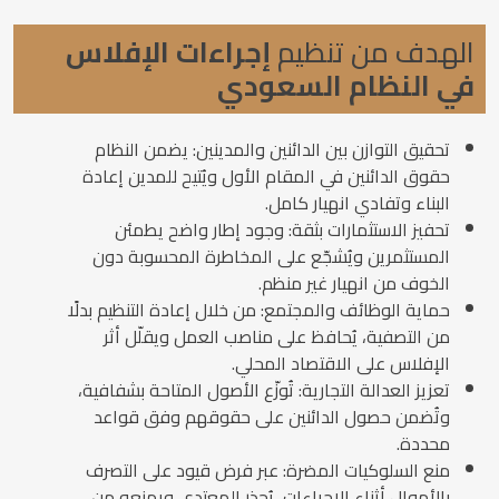
الهدف من تنظيم
إجراءات الإفلاس
في النظام السعودي
تحقيق التوازن بين الدائنين والمدينين: يضمن النظام
حقوق الدائنين في المقام الأول ويُتيح للمدين إعادة
البناء وتفادي انهيار كامل.
تحفيز الاستثمارات بثقة: وجود إطار واضح يطمئن
المستثمرين ويُشجّع على المخاطرة المحسوبة دون
الخوف من انهيار غير منظم.
حماية الوظائف والمجتمع: من خلال إعادة التنظيم بدلًا
من التصفية، يُحافظ على مناصب العمل ويقلّل أثر
الإفلاس على الاقتصاد المحلي.
تعزيز العدالة التجارية: تُوزّع الأصول المتاحة بشفافية،
وتُضمن حصول الدائنين على حقوقهم وفق قواعد
محددة.
منع السلوكيات المضرة: عبر فرض قيود على التصرف
بالأموال أثناء الإجراءات، يُحذر المعتدي ويمنعه من