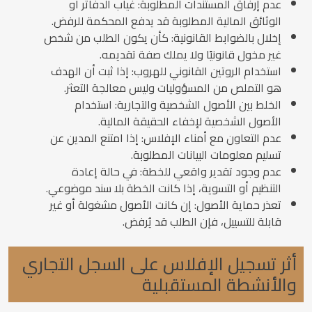
عدم إرفاق المستندات المطلوبة: غياب الدفاتر أو
الوثائق المالية المطلوبة قد يدفع المحكمة للرفض.
إخلال بالضوابط القانونية: كأن يكون الطلب من شخص
غير مخول قانونيًا ولا يملك صفة تقديمه.
استخدام الروتين القانوني للهروب: إذا ثبت أن الهدف
هو التملص من المسؤوليات وليس معالجة التعثر.
الخلط بين الأصول الشخصية والتجارية: استخدام
الأصول الشخصية لإخفاء الحقيقة المالية.
عدم التعاون مع أمناء الإفلاس: إذا امتنع المدين عن
تسليم معلومات البيانات المطلوبة.
عدم وجود تقدير واقعي للخطة: في حالة إعادة
التنظيم أو التسوية، إذا كانت الخطة بلا سند موضوعي.
تعذر حماية الأصول: إن كانت الأصول مشغولة أو غير
قابلة للتسييل، فإن الطلب قد يُرفض.
أثر تسجيل الإفلاس على السجل التجاري
والأنشطة المستقبلية