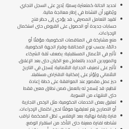
تحديد الحالة كمتعثرة رسميًا: يُدرج على السجل التجاري
ويُظهر أن النشاط في إطار معالجة مالية.
تقييد التعامل المصرفي: قد يؤدي إلى حظر فتح
حسابات جديدة أو الحصول على القروض حتى استكمال
الإجراءات.
منع مشاركة في المناقصات الحكومية: مؤقتًا أو
دائمًا، بحسب نوع المخالفة وقرار الجهة الحكومية.
تأثير في الأعمال المستقبلية: يضعف ثقة الشركاء
والموردين الجدد بالتعامل مع الكيان حتى بعد الإغلاق.
تأثير على تصنيف الجدارة الائتمانية: يُسجل في التاريخ
الائتماني ويُؤثر على إمكانية الاقتراض مستقبلا.
حيز عمل مقصور عند الموافقة على خطة إعادة
تنظيم: قد يُسمح له بالعمل ضمن نطاق معين فقط
حتى الانتهاء من التسوية.
تعليق بعض الخدمات الحكومية: مثل الرخص التجارية
أو التصاريح يتم تعليقها موقتًا لحين اكتمال الإجراءات.
فترة رقابة نهائية: بعد الإفلاس، تظل المحكمة تراقب
نشاطه لفترة معينة حتى التأكد من استقرار الوضع.