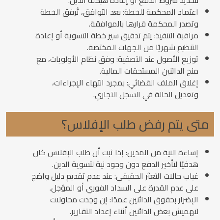
لتحديد شروط الدفع أو إعادة هيكلة الدين.
اعتماد المحكمة للخطة: بعد التوافق، تُرفق الخطة
وتصدر المحكمة قرارها بالموافقة.
مراقبة التنفيذ: يتم تدقيق سير خطة التسوية أو إعادة
التنظيم شهريًا من الجهات المختصة.
توزيع الأصول عند التصفية: وفق نظام الأولويات، مع
منح الدائنين المستحقات المالية.
إغلاق الملف القضائي: بمجرد انتهاء الإجراءات،
وتعديل الحالة في السجل التجاري.
متى يتم رفض طلب الإفلاس؟
إساءة النية من المدين: إذا ثبت أن طلب الإفلاس كان
هدفيًا لتأخير الدفع دون وجود نية لتسوية الدين.
غياب حالات التعثر الحقيقي: عند عدم تقديم دليل واضح
على عدم القدرة على السداد الفوري أو المؤجل.
الإضرار بحقوق الدائنين عمدًا: إن وجدت محاولات
لتهميش بعض الدائنين أثناء إعداد التقارير.